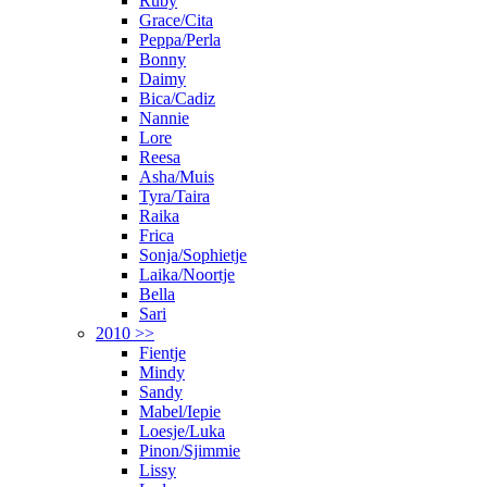
Ruby
Grace/Cita
Peppa/Perla
Bonny
Daimy
Bica/Cadiz
Nannie
Lore
Reesa
Asha/Muis
Tyra/Taira
Raika
Frica
Sonja/Sophietje
Laika/Noortje
Bella
Sari
2010 >>
Fientje
Mindy
Sandy
Mabel/Iepie
Loesje/Luka
Pinon/Sjimmie
Lissy