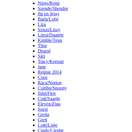
Ninjo/Remi
Szende/Shendor
Jip en Jessy
Barla/Lotje
Liza
Sziszi/Lizzy
Lüzsi/Daantje
Kimble/Teun
Thor
Drazsé
Sári
Tracy/Keessie
Jane
Reünie 2014
Coos
Raca/Norton
Csiribu/Snoopy
Süni/Fien
Csitt/Saartje
Eleven/Ziga
Suzsi
Gerda
Greti
Lotti/Lotje
Cindy/Cientje