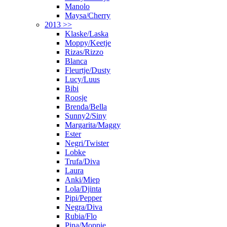
Manolo
Maysa/Cherry
2013 >>
Klaske/Laska
Moppy/Keetje
Rizas/Rizzo
Blanca
Fleurtje/Dusty
Lucy/Luus
Bibi
Roosje
Brenda/Bella
Sunny2/Siny
Margarita/Maggy
Ester
Negri/Twister
Lobke
Trufa/Diva
Laura
Anki/Miep
Lola/Djinta
Pipi/Pepper
Negra/Diva
Rubia/Flo
Pina/Moppie