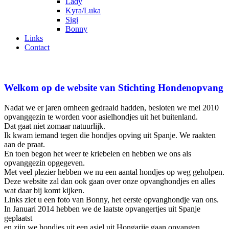
Lady
Kyra/Luka
Sigi
Bonny
Links
Contact
Welkom op de website van Stichting Hondenopvang
Nadat we er jaren omheen gedraaid hadden, besloten we mei 2010
opvanggezin te worden voor asielhondjes uit het buitenland.
Dat gaat niet zomaar natuurlijk.
Ik kwam iemand tegen die hondjes opving uit Spanje. We raakten
aan de praat.
En toen begon het weer te kriebelen en hebben we ons als
opvanggezin opgegeven.
Met veel plezier hebben we nu een aantal hondjes op weg geholpen.
Deze website zal dan ook gaan over onze opvanghondjes en alles
wat daar bij komt kijken.
Links ziet u een foto van Bonny, het eerste opvanghondje van ons.
In Januari 2014 hebben we de laatste opvangertjes uit Spanje
geplaatst
en zijn we hondjes uit een asiel uit Hongarije gaan opvangen.