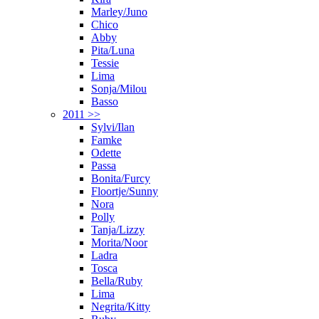
Marley/Juno
Chico
Abby
Pita/Luna
Tessie
Lima
Sonja/Milou
Basso
2011 >>
Sylvi/Ilan
Famke
Odette
Passa
Bonita/Furcy
Floortje/Sunny
Nora
Polly
Tanja/Lizzy
Morita/Noor
Ladra
Tosca
Bella/Ruby
Lima
Negrita/Kitty