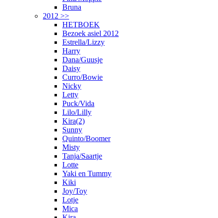
Bruna
2012 >>
HETBOEK
Bezoek asiel 2012
Estrella/Lizzy
Harry
Dana/Guusje
Daisy
Curro/Bowie
Nicky
Letty
Puck/Vida
Lilo/Lilly
Kira(2)
Sunny
Quinto/Boomer
Misty
Tanja/Saartje
Lotte
Yaki en Tummy
Kiki
Joy/Toy
Lotje
Mica
Kira