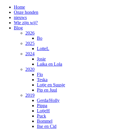
Home
Onze honden
nieuws
Wie zijn wij?
Blog
2026
Bo
2025
LotteL
2024
Josie
Laika en Lola
2020
Flo
Teska
Lotje en Suusje
Pip en Juul
2019
Gerda/Holly
Pippa
LotjeH
Puck
Bommel
Ilse en Cid