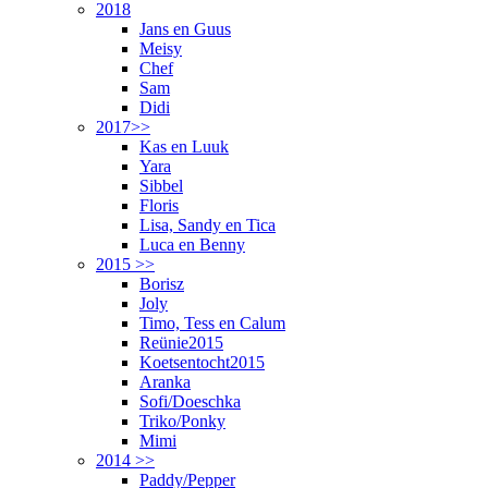
2018
Jans en Guus
Meisy
Chef
Sam
Didi
2017>>
Kas en Luuk
Yara
Sibbel
Floris
Lisa, Sandy en Tica
Luca en Benny
2015 >>
Borisz
Joly
Timo, Tess en Calum
Reünie2015
Koetsentocht2015
Aranka
Sofi/Doeschka
Triko/Ponky
Mimi
2014 >>
Paddy/Pepper