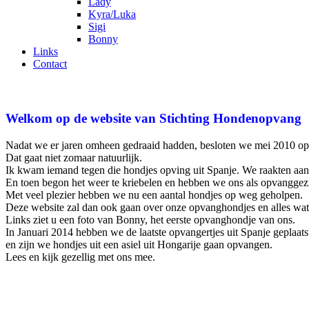
Lady
Kyra/Luka
Sigi
Bonny
Links
Contact
Welkom op de website van Stichting Hondenopvang
Nadat we er jaren omheen gedraaid hadden, besloten we mei 2010 opv
Dat gaat niet zomaar natuurlijk.
Ik kwam iemand tegen die hondjes opving uit Spanje. We raakten aan 
En toen begon het weer te kriebelen en hebben we ons als opvangge
Met veel plezier hebben we nu een aantal hondjes op weg geholpen.
Deze website zal dan ook gaan over onze opvanghondjes en alles wat 
Links ziet u een foto van Bonny, het eerste opvanghondje van ons.
In Januari 2014 hebben we de laatste opvangertjes uit Spanje geplaats
en zijn we hondjes uit een asiel uit Hongarije gaan opvangen.
Lees en kijk gezellig met ons mee.