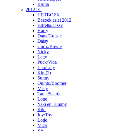
Bruna
2012 >>
HETBOEK
Bezoek asiel 2012
Estrella/Lizzy
Harry
Dana/Guusje
Daisy
Curro/Bowie
Nicky
Letty
Puck/Vida
Lilo/Lilly
Kira(2)
Sunny
Quinto/Boomer
Misty
Tanja/Saartje
Lotte
Yaki en Tummy
Kiki
Joy/Toy
Lotje
Mica
Kira