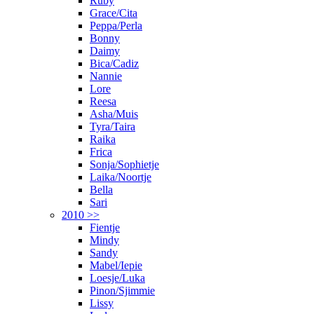
Ruby
Grace/Cita
Peppa/Perla
Bonny
Daimy
Bica/Cadiz
Nannie
Lore
Reesa
Asha/Muis
Tyra/Taira
Raika
Frica
Sonja/Sophietje
Laika/Noortje
Bella
Sari
2010 >>
Fientje
Mindy
Sandy
Mabel/Iepie
Loesje/Luka
Pinon/Sjimmie
Lissy