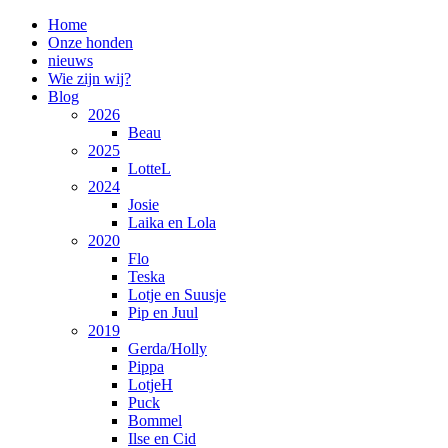
Home
Onze honden
nieuws
Wie zijn wij?
Blog
2026
Beau
2025
LotteL
2024
Josie
Laika en Lola
2020
Flo
Teska
Lotje en Suusje
Pip en Juul
2019
Gerda/Holly
Pippa
LotjeH
Puck
Bommel
Ilse en Cid