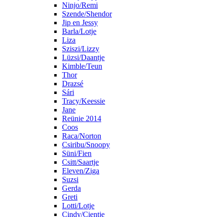
Ninjo/Remi
Szende/Shendor
Jip en Jessy
Barla/Lotje
Liza
Sziszi/Lizzy
Lüzsi/Daantje
Kimble/Teun
Thor
Drazsé
Sári
Tracy/Keessie
Jane
Reünie 2014
Coos
Raca/Norton
Csiribu/Snoopy
Süni/Fien
Csitt/Saartje
Eleven/Ziga
Suzsi
Gerda
Greti
Lotti/Lotje
Cindy/Cientje