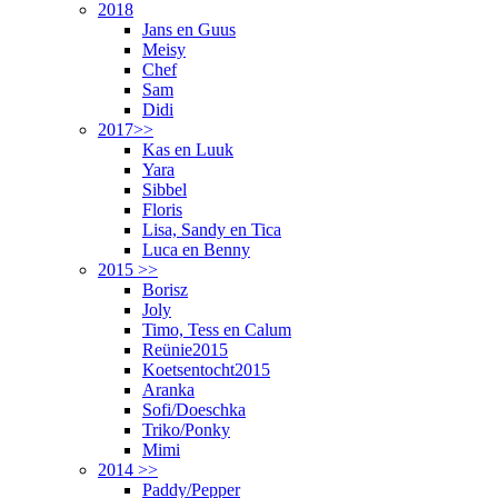
2018
Jans en Guus
Meisy
Chef
Sam
Didi
2017>>
Kas en Luuk
Yara
Sibbel
Floris
Lisa, Sandy en Tica
Luca en Benny
2015 >>
Borisz
Joly
Timo, Tess en Calum
Reünie2015
Koetsentocht2015
Aranka
Sofi/Doeschka
Triko/Ponky
Mimi
2014 >>
Paddy/Pepper