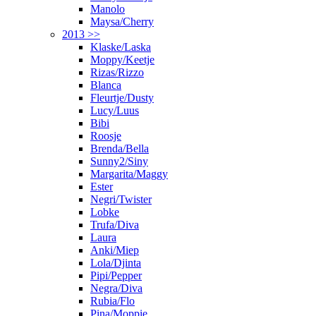
Manolo
Maysa/Cherry
2013 >>
Klaske/Laska
Moppy/Keetje
Rizas/Rizzo
Blanca
Fleurtje/Dusty
Lucy/Luus
Bibi
Roosje
Brenda/Bella
Sunny2/Siny
Margarita/Maggy
Ester
Negri/Twister
Lobke
Trufa/Diva
Laura
Anki/Miep
Lola/Djinta
Pipi/Pepper
Negra/Diva
Rubia/Flo
Pina/Moppie