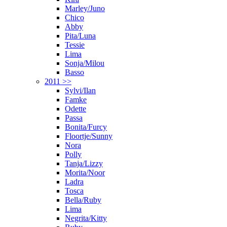
Marley/Juno
Chico
Abby
Pita/Luna
Tessie
Lima
Sonja/Milou
Basso
2011 >>
Sylvi/Ilan
Famke
Odette
Passa
Bonita/Furcy
Floortje/Sunny
Nora
Polly
Tanja/Lizzy
Morita/Noor
Ladra
Tosca
Bella/Ruby
Lima
Negrita/Kitty